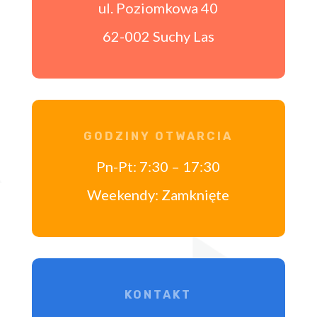
ul. Poziomkowa 40
62-002 Suchy Las
GODZINY OTWARCIA
Pn-Pt: 7:30 – 17:30
Weekendy: Zamknięte
KONTAKT