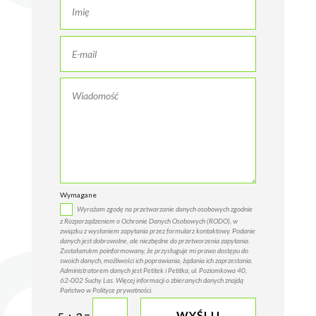
Wymagane
Wyrażam zgodę na przetwarzanie danych osobowych zgodnie
z Rozporządzeniem o Ochronie Danych Osobowych (RODO), w
związku z wysłaniem zapytania przez formularz kontaktowy. Podanie
danych jest dobrowolne, ale niezbędne do przetworzenia zapytania.
Zostałam/em poinformowany, że przysługuje mi prawo dostępu do
swoich danych, możliwości ich poprawiania, żądania ich zaprzestania.
Administratorem danych jest Petitek i Petitka, ul. Poziomkowa 40,
62-002 Suchy Las. Więcej informacji o zbieranych danych znajdą
Państwo w Polityce prywatności.
=
WYŚLIJ