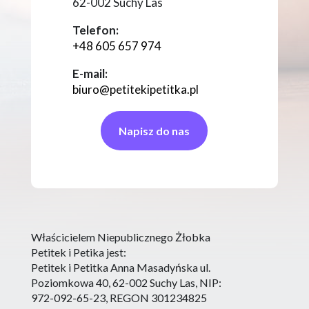
62-002 Suchy Las
Telefon:
+48 605 657 974
E-mail:
biuro@petitekipetitka.pl
Napisz do nas
Właścicielem Niepublicznego Żłobka
Petitek i Petika jest:
Petitek i Petitka Anna Masadyńska ul.
Poziomkowa 40, 62-002 Suchy Las, NIP:
972-092-65-23, REGON 301234825